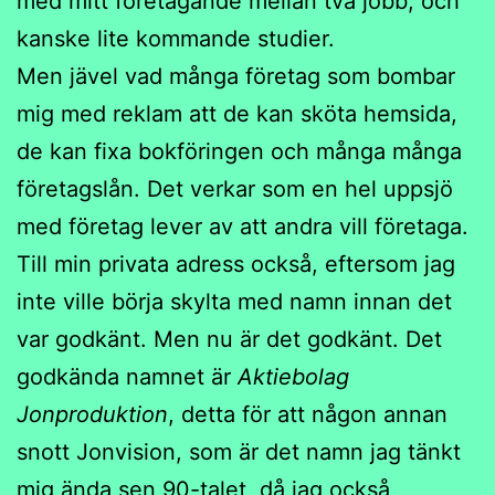
med mitt företagande mellan två jobb, och
kanske lite kommande studier.
Men jävel vad många företag som bombar
mig med reklam att de kan sköta hemsida,
de kan fixa bokföringen och många många
företagslån. Det verkar som en hel uppsjö
med företag lever av att andra vill företaga.
Till min privata adress också, eftersom jag
inte ville börja skylta med namn innan det
var godkänt. Men nu är det godkänt. Det
godkända namnet är
Aktiebolag
Jonproduktion
, detta för att någon annan
snott Jonvision, som är det namn jag tänkt
mig ända sen 90-talet, då jag också